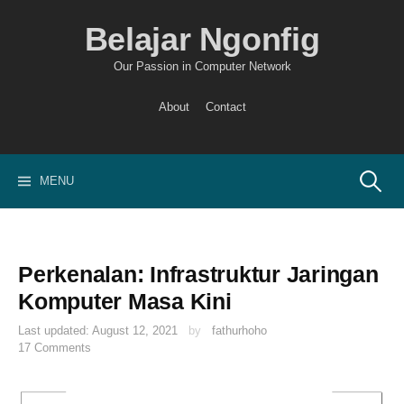
Skip
to
Belajar Ngonfig
content
Our Passion in Computer Network
About
Contact
Search
MENU
for:
Perkenalan: Infrastruktur Jaringan
Komputer Masa Kini
Last updated:
August 12, 2021
by
fathurhoho
17 Comments