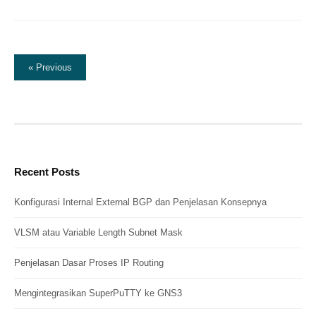
Posts
« Previous
pagination
Recent Posts
Konfigurasi Internal External BGP dan Penjelasan Konsepnya
VLSM atau Variable Length Subnet Mask
Penjelasan Dasar Proses IP Routing
Mengintegrasikan SuperPuTTY ke GNS3